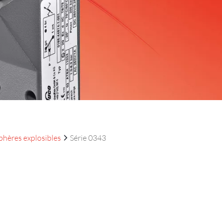
hères explosibles
Série 0343