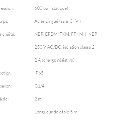
ression:
600 bar (statique)
orps:
Acier zingué (sans Cr VI)
nchéité:
NBR, EPDM, FKM, FFKM, HNBR
250 V AC/DC, isolation classe 2
2 A (charge résistive)
ection:
IP65
ession:
G1/4
âble:
2 m
Longueur de câble 5 m