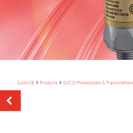
SucoVSE
Produits
SUCO Pressostats & Transmetteu