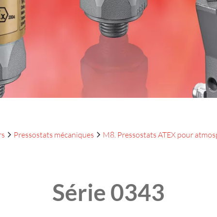
rs
Pressostats mécaniques
M8. Pressostats ATEX pour atmosp
Série 0343