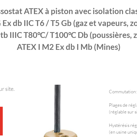
sostat ATEX à piston avec isolation cla
 Ex db IIC T6 / T5 Gb (gaz et vapeurs, zo
tb IIIC T80°C/ T100°C Db (poussières, 
ATEX I M2 Ex db I Mb (Mines)
r site.
Commutation:
Plages de régl
(réglable sur s
Hystérésis rég
(en usine uni