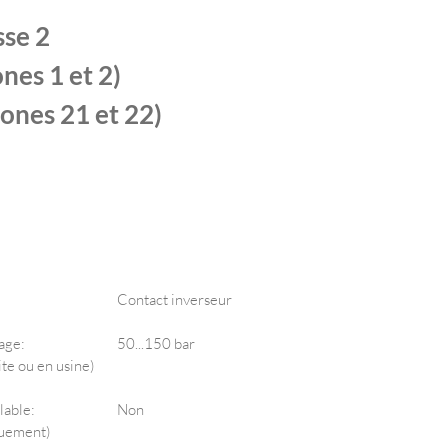
sse 2
nes 1 et 2)
zones 21 et 22)
Contact inverseur
age:
50...150 bar
ite ou en usine)
lable:
Non
quement)