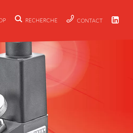
OP
RECHERCHE
CONTACT
Actualités
Société
Applications
Produits
Téléchargeme
Contact