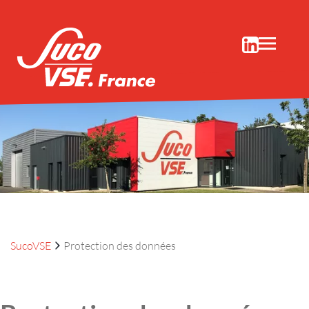
SUCO Embrayages/freins centrifuges
ou électromagnétiques
SucoVSE
Protection des données