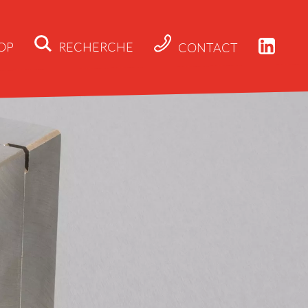
OP
RECHERCHE
CONTACT
Actualités
Société
Applications
Produits
Téléchargeme
Contact