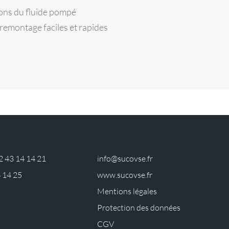
ions du fluide pompé
emontage faciles et rapides
2 43 14 14 21
info@sucovse.fr
4 14 25
www.sucovse.fr
Mentions légales
Protection des données
CGV