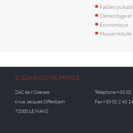
Faibles pulsat
Démontage et r
Économique
Masse réduite
© 2026 SUCO VSE FRANCE
ZAC de l'Oseraie
Téléphone +33 (0) 
6 rue Jacques Offenbach
Fax +33 (0) 2 43 1
72000 LE MANS