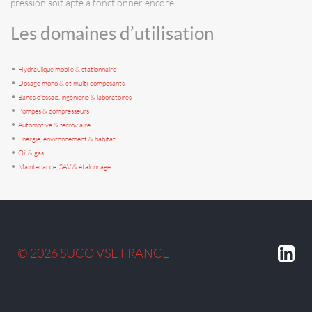
pression soit apte à fonctionner encore.
Les domaines d’utilisation
•
Hydraulique mobile & stationnaire
•
Dosage mono & et multi-composants
•
Bancs d'essais, ingénierie & laboratoires
•
Pompes & compresseurs
•
Automotive & ferroviaire
•
Energie, environnement & habitat
•
Oil & gas
•
Maintenance, SAV & étalonnage
© 2026 SUCO VSE FRANCE