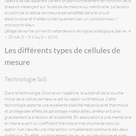
valeurs de ces appareils varient proportionnellement en fonction de la
pression s'exerçant sur la cellule de mesure ou membrane. La tension
du pont de la cellule de mesure est amplifiée dans le circuit
électronique et traitée numériquement par un conditionneur /
microcontrôleur.
L'étage de sortie convertit cette tension en signal analogique (par ex. 4
– 20 mA, 0 – 5 V ou 0 – 10 V).
Les différents types de cellules de
mesure
Technologie SoS
Dans la technologie Silicone-on-Sapphire, le substrat de la couche
mince de la cellule de mesure est du saphir synthétique. Cette
technologie apporte une excellente stabilité mécanique et thermique,
et protège des effets de parasitage indésirables, améliorant ainsi
grandement la précision et la stabilité. En association à une membrane
en titane ayant un coefficient thermique très proche de celui du
saphir, il en résulte une interaction virtuellement commune des deux
matériaux. En effet, contrairement par ex. au couple silicone et acier