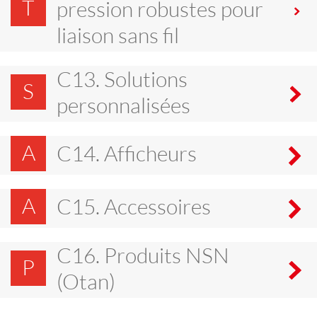
T
pression robustes pour
liaison sans fil
C13. Solutions
S
personnalisées
A
C14. Afficheurs
A
C15. Accessoires
C16. Produits NSN
P
(Otan)