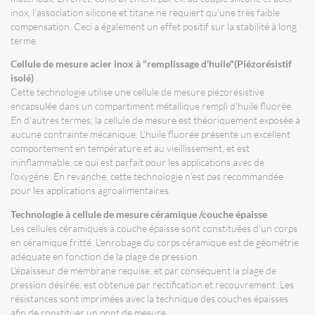
inox, l'association silicone et titane ne requiert qu'une très faible
compensation. Ceci a également un effet positif sur la stabilité à long
terme.
Cellule de mesure acier inox à "remplissage d'huile"(Piézorésistif
isolé)
Cette technologie utilise une cellule de mesure piézorésistive
encapsulée dans un compartiment métallique rempli d'huile fluorée.
En d'autres termes, la cellule de mesure est théoriquement exposée à
aucune contrainte mécanique. L'huile fluorée présente un excellent
comportement en température et au vieillissement, et est
ininflammable, ce qui est parfait pour les applications avec de
l'oxygène. En revanche, cette technologie n'est pas recommandée
pour les applications agroalimentaires.
Technologie à cellule de mesure céramique /couche épaisse
Les cellules céramiques à couche épaisse sont constituées d'un corps
en céramique fritté. L'enrobage du corps céramique est de géométrie
adéquate en fonction de la plage de pression.
L'épaisseur de membrane requise, et par conséquent la plage de
pression désirée, est obtenue par rectification et recouvrement. Les
résistances sont imprimées avec la technique des couches épaisses
afin de constituer un pont de mesure.