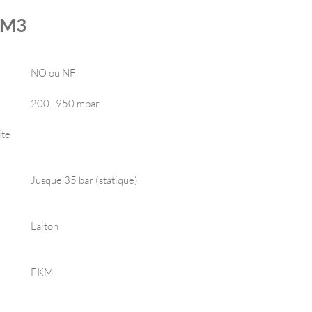
s M3
NO ou NF
200...950 mbar
ite
Jusque 35 bar (statique)
Laiton
FKM