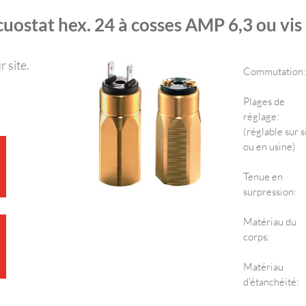
uostat hex. 24 à cosses AMP 6,3 ou vi
 site.
Commutation:
Plages de
réglage:
(réglable sur s
ou en usine)
Tenue en
surpression:
Matériau du
corps:
Matériau
d'étanchéité: