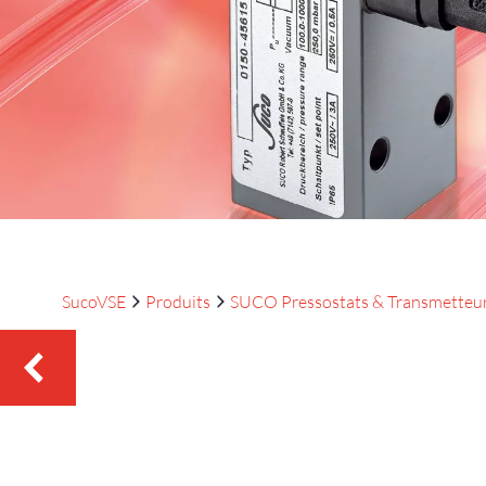
SucoVSE
Produits
SUCO Pressostats & Transmetteu