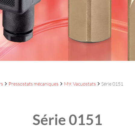
rs
Pressostats mécaniques
M9. Vacuostats
Série 0151
Série 0151