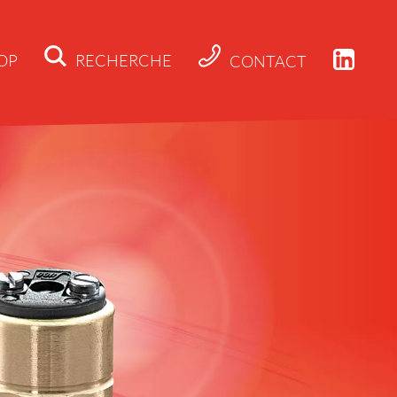
OP
RECHERCHE
CONTACT
Actualités
Société
Applications
Produits
Téléchargeme
Contact