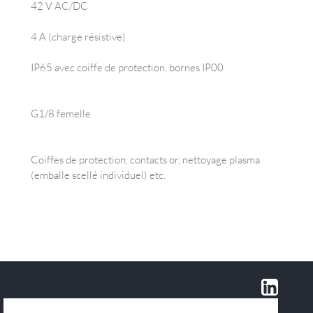
42 V AC/DC
4 A (charge résistive)
IP65 avec coiffe de protection, bornes IP00
G1/8 femelle
Coiffes de protection, contacts or, nettoyage plasma
(emballe scellé individuel) etc.