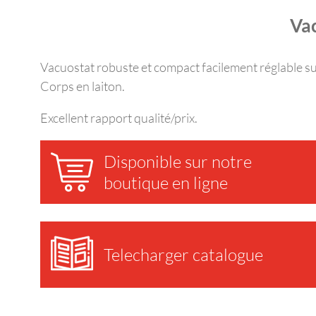
Vac
Vacuostat robuste et compact facilement réglable sur
Corps en laiton.
Excellent rapport qualité/prix.
Disponible sur notre
boutique en ligne
Telecharger catalogue