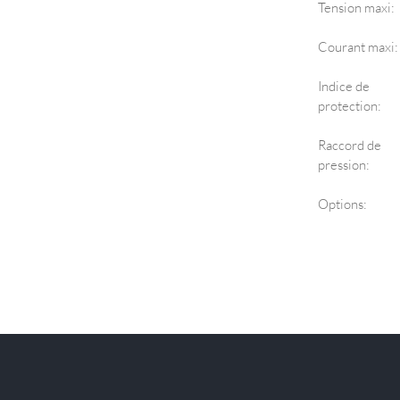
Tension maxi:
Courant maxi:
Indice de
protection:
Raccord de
pression:
Options: