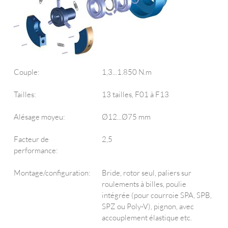
Couple:
1,3...1.850 N.m
Tailles:
13 tailles, F01 à F13
Alésage moyeu:
Ø12...Ø75 mm
Facteur de
2,5
performance:
Montage/configuration:
Bride, rotor seul, paliers sur
roulements à billes, poulie
intégrée (pour courroie SPA, SPB,
SPZ ou Poly-V), pignon, avec
accouplement élastique etc.