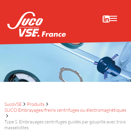
SUCO Embrayages/freins centrifuges
ou électromagnétiques
Actualités
Société
Applicatio
Produits
Télécharg
Contact
SucoVSE
Produits
SUCO Embrayages/freins centrifuges ou électromagnétiques
Type S. Embrayages centrifuges guidés par goupille avec trois
masselottes