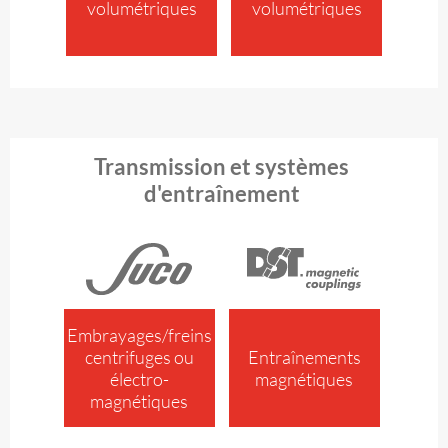
volumétriques
volumétriques
Transmission et systèmes
d'entraînement
Embrayages/freins
centrifuges ou
Entraînements
électro­
magnétiques
magnétiques