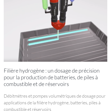
pompes
doseuses
aux
systèmes
de
goutte-
à-
goutte
pour
améliorer
la
fabrication
des
Filière hydrogène : un dosage de précision
moteurs
pour la production de batteries, de piles à
électriques
combustible et de réservoirs
et
des
batteries
Débitmètres et pompes volumétriques de dosage pour
applications de la filière hydrogène, batteries, piles à
combustible et réservoirs