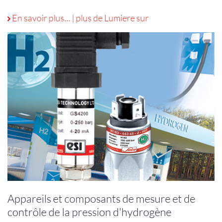
Filière
En savoir plus...
|
plus de Lumiere sur
hydrogène :
un
dosage
de
précision
pour
la
production
de
batteries,
de
piles
à
combustible
et
de
Appareils et composants de mesure et de
réservoirs
contrôle de la pression d'hydrogène