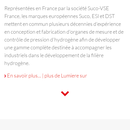
Représentées en France par la société Suco-VSE
France, les marques européennes Suco, ESI et DST
mettent en commun plusieurs décennies d’expérience
en conception et fabrication d’organes de mesure et de
contrôle de pression d’hydrogène afin de développer
une gamme complète destinée à accompagner les
industriels dans le développement de la filière
hydrogène.
Appareils
En savoir plus...
|
plus de Lumiere sur
et
composants
de
mesure
et
de
contrôle
de