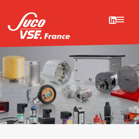
SUCO Embrayages/freins centrifuges
ou électromagnétiques