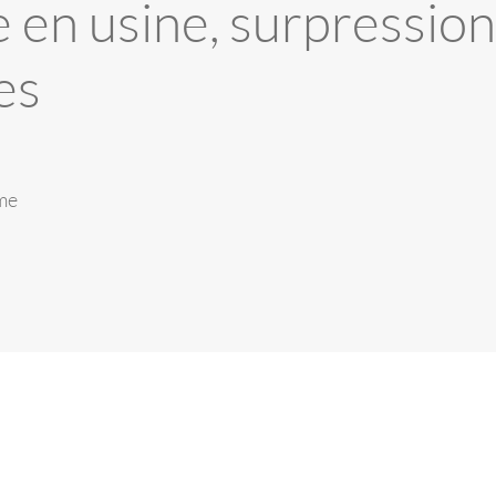
e en usine, surpressio
es
rme