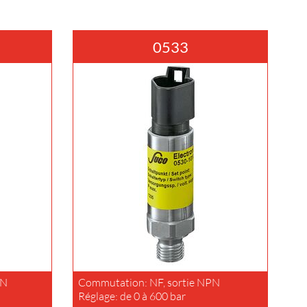
0533
PN
Commutation: NF, sortie NPN
Réglage: de 0 à 600 bar