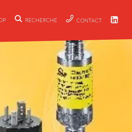
OP
RECHERCHE
CONTACT
Actualités
Société
Applications
Produits
Téléchargeme
Contact