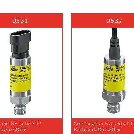
0531
0532
ion: NF, sortie PNP
Commutation: NO, sortie N
de 0 à 600 bar
Réglage: de 0 à 600 bar