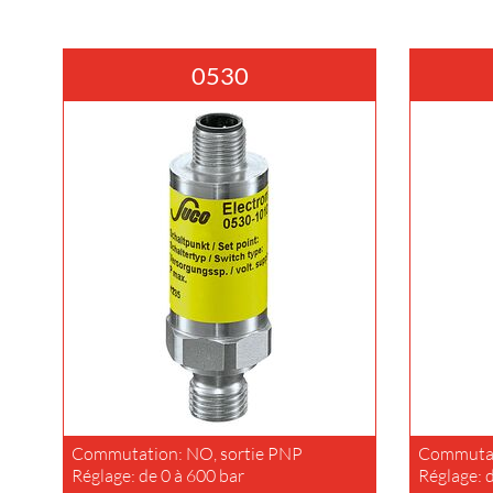
0530
Commutation: NO, sortie PNP
Commutat
Réglage: de 0 à 600 bar
Réglage: 