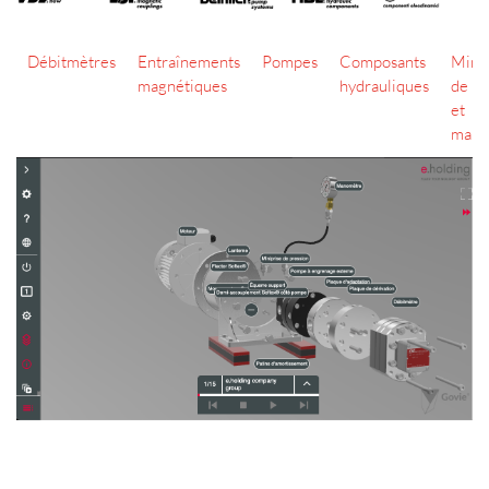
Débitmètres
Entraînements
Pompes
Composants
Minip
magnétiques
hydrauliques
de pr
et
mano