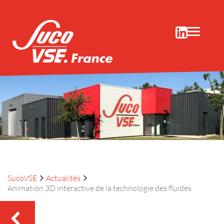
SUCO Embrayages/freins centrifuges
ou électromagnétiques
SucoVSE
Actualités
Animation 3D interactive de la technologie des fluides