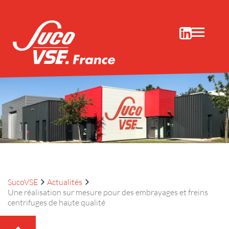
SUCO Embrayages/freins centrifuges
ou électromagnétiques
SucoVSE
Actualités
Une réalisation sur mesure pour des embrayages et freins
centrifuges de haute qualité